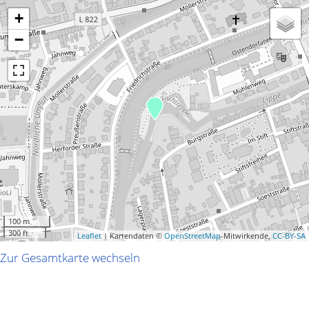
+
−
100 m
300 ft
Leaflet
| Kartendaten ©
OpenStreetMap
-Mitwirkende,
CC-BY-SA
Zur Gesamtkarte wechseln