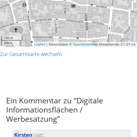
100 m
300 ft
Leaflet
| Kartendaten ©
OpenStreetMap
-Mitwirkende,
CC-BY-SA
Zur Gesamtkarte wechseln
Ein Kommentar zu “
Digitale
Informationsflächen /
Werbesatzung
”
Kirsten
sagt: